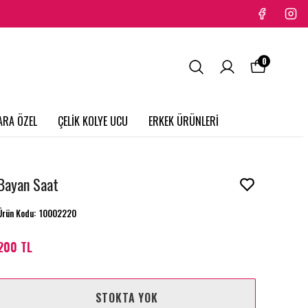
0
ARA ÖZEL
ÇELİK KOLYE UCU
ERKEK ÜRÜNLERİ
Bayan Saat
Ürün Kodu
:
10002220
200 TL
STOKTA YOK