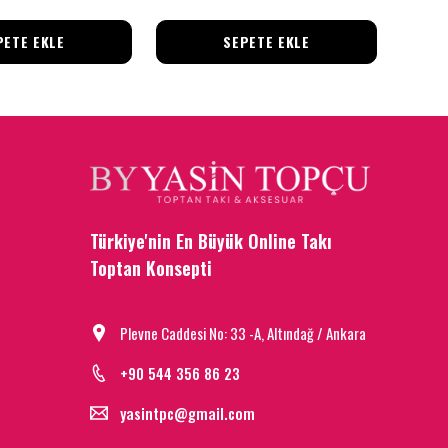
PETE EKLE
SEPETE EKLE
Türkiye'nin En Büyük Online Takı
Toptan Konsepti
Plevne Caddesi No: 33 -A, Altındağ / Ankara
+90 544 356 86 23
yasintpc@gmail.com