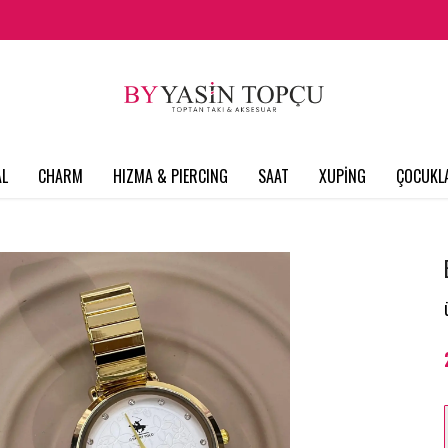
L
CHARM
HIZMA & PIERCING
SAAT
XUPİNG
ÇOCUKL