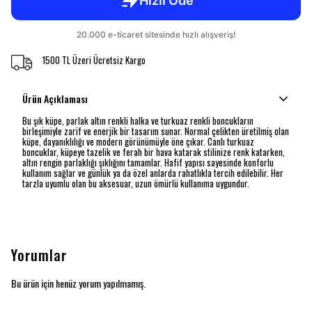
1500 TL Üzeri Ücretsiz Kargo
Ürün Açıklaması
Bu şık küpe, parlak altın renkli halka ve turkuaz renkli boncukların
birleşimiyle zarif ve enerjik bir tasarım sunar. Normal çelikten üretilmiş olan
küpe, dayanıklılığı ve modern görünümüyle öne çıkar. Canlı turkuaz
boncuklar, küpeye tazelik ve ferah bir hava katarak stilinize renk katarken,
altın rengin parlaklığı şıklığını tamamlar. Hafif yapısı sayesinde konforlu
kullanım sağlar ve günlük ya da özel anlarda rahatlıkla tercih edilebilir. Her
tarzla uyumlu olan bu aksesuar, uzun ömürlü kullanıma uygundur.
Yorumlar
Bu ürün için henüz yorum yapılmamış.