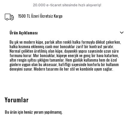
1500 TL Üzeri Ücretsiz Kargo
Ürün Açıklaması
Bu şık ve modern küpe, parlak altın renkli halka formuyla dikkat çekerken,
halka kısmına eklenmiş canlı mor boncuklar zarif bir kontrast yaratır.
Normal çelikten üretilmiş olan küpe, dayanıklı yapısı sayesinde uzun süre
formunu korur. Mor boncuklar, küpeye enerjik ve genç bir hava katarken,
altın rengin ışıltısı şıklığını tamamlar. Hem günlük kullanıma hem de özel
günlere uygun olan bu aksesuar, hafifliği sayesinde konforlu bir kullanım
deneyimi sunar. Modern tasarımı ile her stil ve kombinle uyum sağlar.
Yorumlar
Bu ürün için henüz yorum yapılmamış.