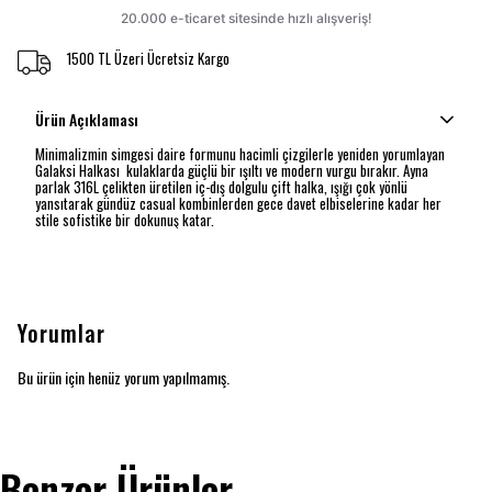
1500 TL Üzeri Ücretsiz Kargo
Ürün Açıklaması
Minimalizmin simgesi daire formunu hacimli çizgilerle yeniden yorumlayan
Galaksi Halkası kulaklarda güçlü bir ışıltı ve modern vurgu bırakır. Ayna
parlak 316L çelikten üretilen iç-dış dolgulu çift halka, ışığı çok yönlü
yansıtarak gündüz casual kombinlerden gece davet elbiselerine kadar her
stile sofistike bir dokunuş katar.
Yorumlar
Bu ürün için henüz yorum yapılmamış.
Benzer Ürünler