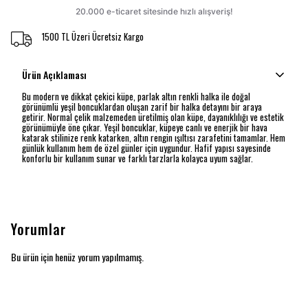
1500 TL Üzeri Ücretsiz Kargo
Ürün Açıklaması
Bu modern ve dikkat çekici küpe, parlak altın renkli halka ile doğal
görünümlü yeşil boncuklardan oluşan zarif bir halka detayını bir araya
getirir. Normal çelik malzemeden üretilmiş olan küpe, dayanıklılığı ve estetik
görünümüyle öne çıkar. Yeşil boncuklar, küpeye canlı ve enerjik bir hava
katarak stilinize renk katarken, altın rengin ışıltısı zarafetini tamamlar. Hem
günlük kullanım hem de özel günler için uygundur. Hafif yapısı sayesinde
konforlu bir kullanım sunar ve farklı tarzlarla kolayca uyum sağlar.
Yorumlar
Bu ürün için henüz yorum yapılmamış.