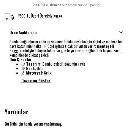
1500 TL Üzeri Ücretsiz Kargo
Ürün Açıklaması
Bambu boğumlarını andıran segmentli dokusuyla kulağa doğal ve modern bir
hava katan mini halka. ✨ Gold ışıltısı sıcak bir vurgu verir;
menteşeli
huggie
kilidiyle kolayca takılır ve gün boyu konfor sağlar. Tek başına zarif,
kombinlerde dikkat çekici!
Öne Çıkanlar
🌿
Tasarım:
Bambu esintili boğumlu kavis
💛
Renk:
Gold
🧷
Materyal:
Çelik
Devamını Göster
Yorumlar
Bu ürün için henüz yorum yapılmamış.