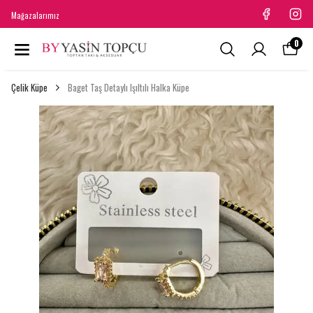
Mağazalarımız
0
Çelik Küpe
Baget Taş Detaylı Işıltılı Halka Küpe