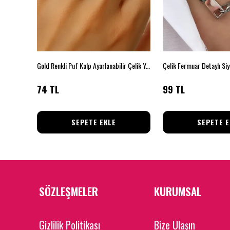
Gold Renkli Puf Kalp Ayarlanabilir Çelik Yüzük
Çelik Fermuar Detaylı Siy
74 TL
99 TL
SEPETE EKLE
SEPETE E
SÖZLEŞMELER
KURUMSAL
Gizlilik Politikası
Bize Ulaşın