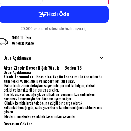
1500 TL Üzeri
Ücretsiz Kargo
Ürün Açıklaması
Altın Zincir Desenli Şık Yüzük – Beden 18
Ürün Açıklaması:
Zincir formundan ilham alan özgün tasarımı
ile öne çıkan bu
altın renkli yüzük, güçlü ve modern bir stil sunar.
Kabartmalı zincir detayları sayesinde parmakta dolgun, dikkat
çekici ve karakterli bir duruş sergiler.
Parlak yüzeyi, yüzüğe şık ve iddialı bir görünüm kazandırırken
zamansız tasarımıyla her döneme uyum sağlar.
Günlük kombinlerde tek başına güçlü bir parça olarak
kullanılabileceği gibi, sade yüzüklerle kombinlendiğinde stilinizi öne
çıkarır.
Modern, maskülen ve iddialı tasarımları sevenler
Devamını Göster