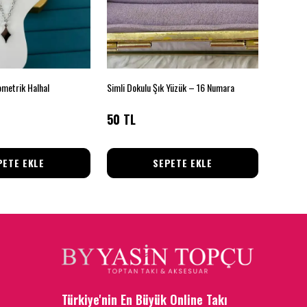
metrik Halhal
Simli Dokulu Şık Yüzük – 16 Numara
Çelik Sil
50 TL
74 TL
PETE EKLE
SEPETE EKLE
Türkiye'nin En Büyük Online Takı