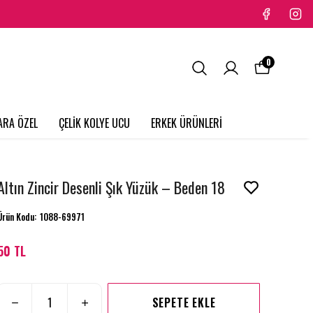
0
ARA ÖZEL
ÇELİK KOLYE UCU
ERKEK ÜRÜNLERİ
Altın Zincir Desenli Şık Yüzük – Beden 18
Ürün Kodu
:
1088-69971
50 TL
SEPETE EKLE