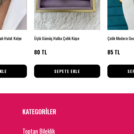
ah Halat Kolye
Üçlü Gümüş Halka Çelik Küpe
Çelik Modern Geo
80 TL
85 TL
KLE
SEPETE EKLE
SE
KATEGORİLER
Toptan Bileklik