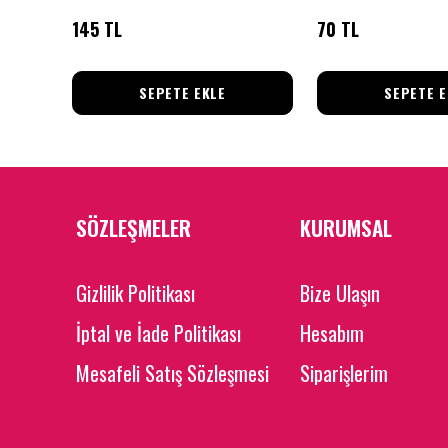
145 TL
70 TL
SEPETE EKLE
SEPETE E
SÖZLEŞMELER
KURUMSAL
Gizlilik Politikası
Bize Ulaşın
İptal ve İade Politikası
Hesabım
Mesafeli Satış Sözleşmesi
Siparişlerim