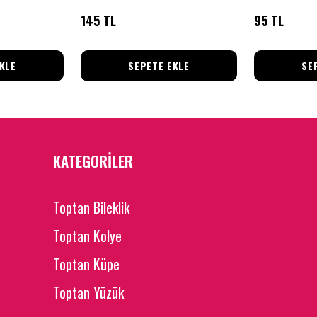
145 TL
95 TL
KLE
SEPETE EKLE
SE
KATEGORİLER
Toptan Bileklik
Toptan Kolye
Toptan Küpe
Toptan Yüzük