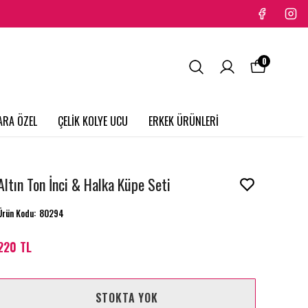
0
ARA ÖZEL
ÇELİK KOLYE UCU
ERKEK ÜRÜNLERİ
Altın Ton İnci & Halka Küpe Seti
Ürün Kodu
:
80294
220 TL
STOKTA YOK