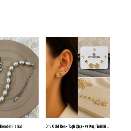
ı Kombin Halhal
3’lü Gold Renk Taşlı Çiçek ve Kuş Figürlü Küpe Seti
Modern U