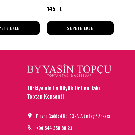
145 TL
85 TL
PETE EKLE
SEPETE EKLE
Türkiye'nin En Büyük Online Takı
Toptan Konsepti
Plevne Caddesi No: 33 -A, Altındağ / Ankara
+90 544 356 86 23