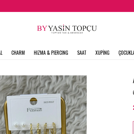
L
CHARM
HIZMA & PIERCING
SAAT
XUPİNG
ÇOCUKL