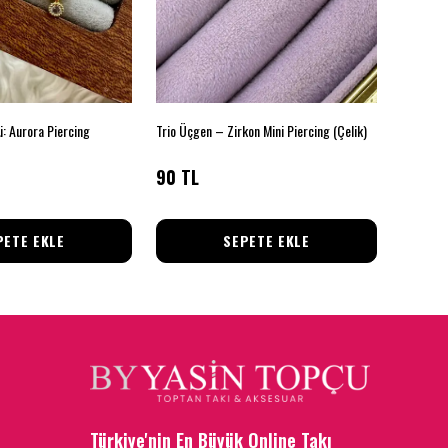
: Aurora Piercing
Trio Üçgen – Zirkon Mini Piercing (Çelik)
Çelik Di
90 TL
121 TL
PETE EKLE
SEPETE EKLE
Türkiye'nin En Büyük Online Takı