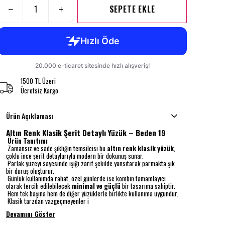
SEPETE EKLE
1500 TL Üzeri
Ücretsiz Kargo
Ürün Açıklaması
Altın Renk Klasik Şerit Detaylı Yüzük – Beden 19
Ürün Tanıtımı
Zamansız ve sade şıklığın temsilcisi bu
altın renk klasik yüzük
,
çoklu ince şerit detaylarıyla modern bir dokunuş sunar.
Parlak yüzeyi sayesinde ışığı zarif şekilde yansıtarak parmakta şık
bir duruş oluşturur.
Günlük kullanımda rahat, özel günlerde ise kombin tamamlayıcı
olarak tercih edilebilecek
minimal ve güçlü
bir tasarıma sahiptir.
Hem tek başına hem de diğer yüzüklerle birlikte kullanıma uygundur.
Klasik tarzdan vazgeçmeyenler i
Devamını Göster