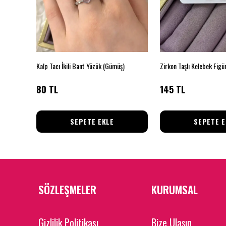
Kalp Tacı İkili Bant Yüzük (Gümüş)
80 TL
145 TL
SEPETE EKLE
SEPETE E
SÖZLEŞMELER
KURUMSAL
Gizlilik Politikası
Bize Ulaşın