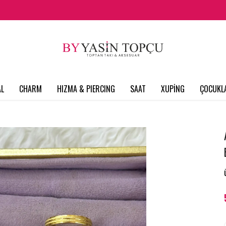
L
CHARM
HIZMA & PIERCING
SAAT
XUPİNG
ÇOCUKL