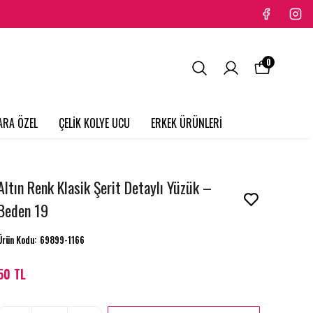
0
ARA ÖZEL
ÇELİK KOLYE UCU
ERKEK ÜRÜNLERİ
Altın Renk Klasik Şerit Detaylı Yüzük –
Beden 19
Ürün Kodu
:
69899-1166
50 TL