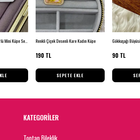
Zirkon Taşlı Kelebek Figürlü Mini Küpe Seti – Silver
Renkli Çiçek Desenli Kare Kadın Küpe
Gökkuşağı Büyüsü
190 TL
90 TL
KLE
SEPETE EKLE
SE
KATEGORİLER
Toptan Bileklik