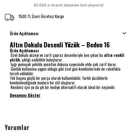
1500 TL Üzeri Ücretsiz Kargo
Ürün Açıklaması
Altın Dokulu Desenli Yüzük – Beden 16
Ürün Açıklaması
Özel dokulu yüzeyi ve zarif çapraz desenleriyle öne çıkan bu
altın renkli
yüzük
, şıklığı sadelikle buluşturur.
Işığı yumuşak şekilde yansıtan dokusu sayesinde elde çok zarif durur.
Günlük kullanıma uygun olduğu gibi özel gün kombinlerinde de rahatlıkla
tercih edilebilir.
Tek başına güçlü bir parça olarak kullanılabilir, farklı yüzüklerle
kombinlendiğinde modern bir stil oluşturur.
Kendiniz için ya da şık bir hediye alternatifi olarak ideal bir seçimdir.
Devamını Göster
Yorumlar