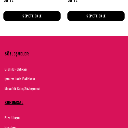
50 TL
50 TL
SEPETE EKLE
SEPETE EKLE
SÖZLEŞMELER
Gizlilik Politikası
İptal ve İade Politikası
Mesafeli Satış Sözleşmesi
KURUMSAL
Bize Ulaşın
Hesabım