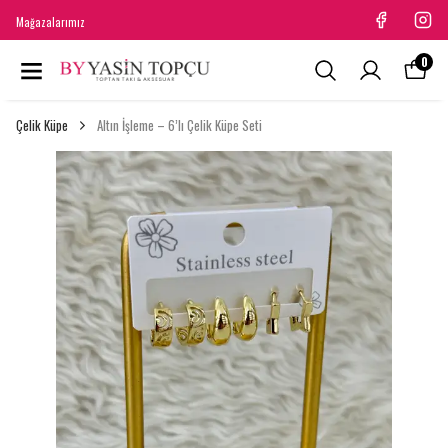
Mağazalarımız
0
Çelik Küpe
Altın İşleme – 6’lı Çelik Küpe Seti