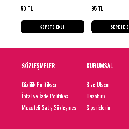
50 TL
85 TL
SEPETE EKLE
SEPETE E
SÖZLEŞMELER
KURUMSAL
Gizlilik Politikası
Bize Ulaşın
İptal ve İade Politikası
Hesabım
Mesafeli Satış Sözleşmesi
Siparişlerim