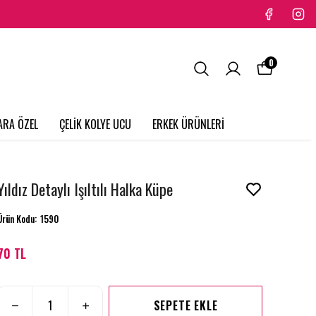
0
ARA ÖZEL
ÇELİK KOLYE UCU
ERKEK ÜRÜNLERİ
Yıldız Detaylı Işıltılı Halka Küpe
Ürün Kodu
:
1590
70 TL
SEPETE EKLE