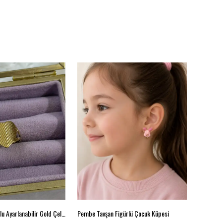
Çizgili Kalp Formlu Ayarlanabilir Gold Çelik Yüzük
Pembe Tavşan Figürlü Çocuk Küpesi
Çelik Çif