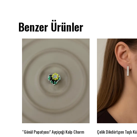
Benzer Ürünler
 Küpe
“Gönül Papatyası” Ayçiçeği Kalp Charm
Çelik Dikdörtgen Taşlı K