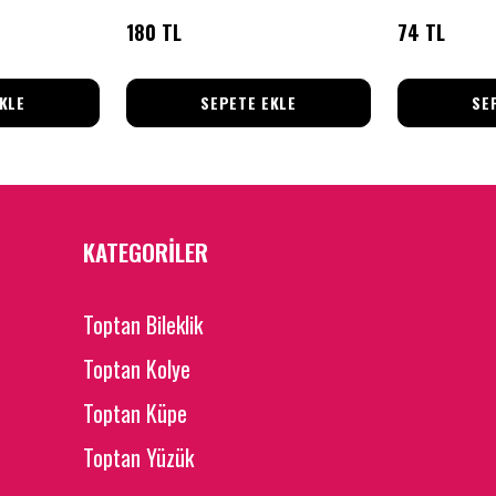
180 TL
74 TL
KLE
SEPETE EKLE
SE
KATEGORİLER
Toptan Bileklik
Toptan Kolye
Toptan Küpe
Toptan Yüzük