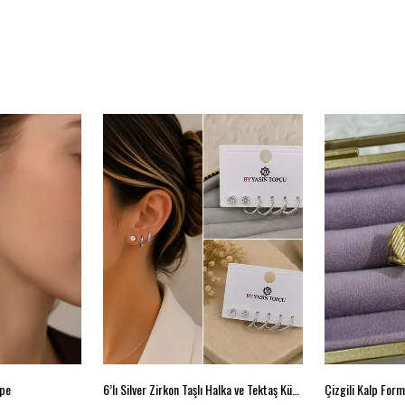
üpe
6’lı Silver Zirkon Taşlı Halka ve Tektaş Küpe Seti