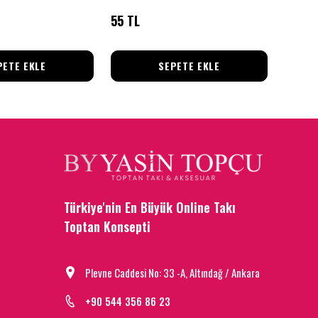
55 TL
85 TL
PETE EKLE
SEPETE EKLE
Türkiye'nin En Büyük Online Takı
Toptan Konsepti
Plevne Caddesi No: 33 -A, Altındağ / Ankara
+90 544 356 86 23