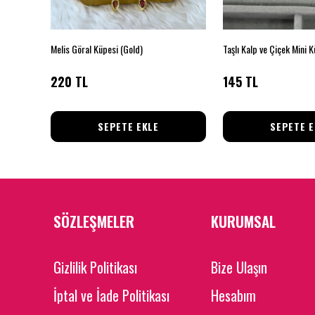
3’lü Gold Renk Taşlı ve Beyaz Detaylı Küpe Seti
Melis Göral Küpesi (Gold)
Taşlı Kalp ve Çiçek Mini 
220 TL
145 TL
SEPETE EKLE
SEPETE E
SÖZLEŞMELER
KURUMSAL
Gizlilik Politikası
Bize Ulaşın
İptal ve İade Politikası
Hesabım