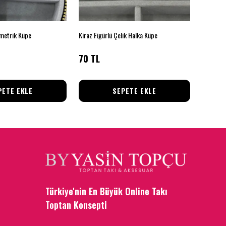
metrik Küpe
Kiraz Figürlü Çelik Halka Küpe
Gold Renk
70 TL
180 T
PETE EKLE
SEPETE EKLE
Türkiye'nin En Büyük Online Takı
Toptan Konsepti