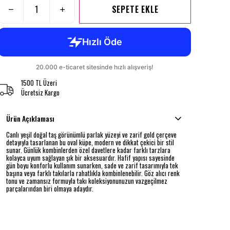
SEPETE EKLE
1500 TL Üzeri
Ücretsiz Kargo
Ürün Açıklaması
Canlı yeşil doğal taş görünümlü parlak yüzeyi ve zarif gold çerçeve
detayıyla tasarlanan bu oval küpe, modern ve dikkat çekici bir stil
sunar. Günlük kombinlerden özel davetlere kadar farklı tarzlara
kolayca uyum sağlayan şık bir aksesuardır. Hafif yapısı sayesinde
gün boyu konforlu kullanım sunarken, sade ve zarif tasarımıyla tek
başına veya farklı takılarla rahatlıkla kombinlenebilir. Göz alıcı renk
tonu ve zamansız formuyla takı koleksiyonunuzun vazgeçilmez
parçalarından biri olmaya adaydır.