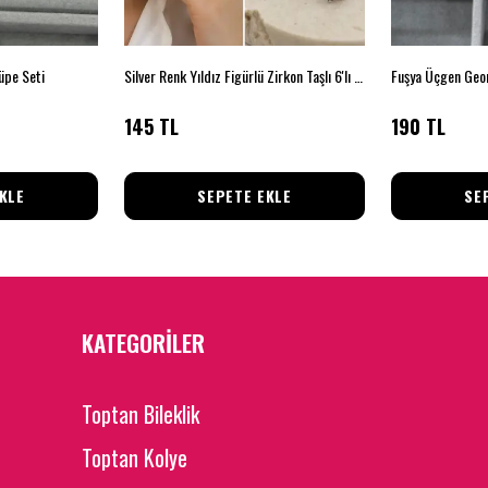
Küpe Seti
Silver Renk Yıldız Figürlü Zirkon Taşlı 6'lı Küpe Seti
Fuşya Üçgen Geo
145 TL
190 TL
KLE
SEPETE EKLE
SE
KATEGORİLER
Toptan Bileklik
Toptan Kolye