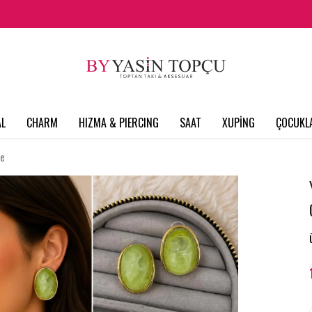
L
CHARM
HIZMA & PIERCING
SAAT
XUPİNG
ÇOCUKL
pe