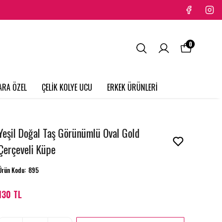
0
ARA ÖZEL
ÇELİK KOLYE UCU
ERKEK ÜRÜNLERİ
Yeşil Doğal Taş Görünümlü Oval Gold
Çerçeveli Küpe
Ürün Kodu
:
895
130 TL