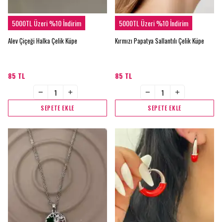
5000TL Üzeri %10 İndirim
5000TL Üzeri %10 İndirim
Alev Çiçeği Halka Çelik Küpe
Kırmızı Papatya Sallantılı Çelik Küpe
85 TL
85 TL
SEPETE EKLE
SEPETE EKLE