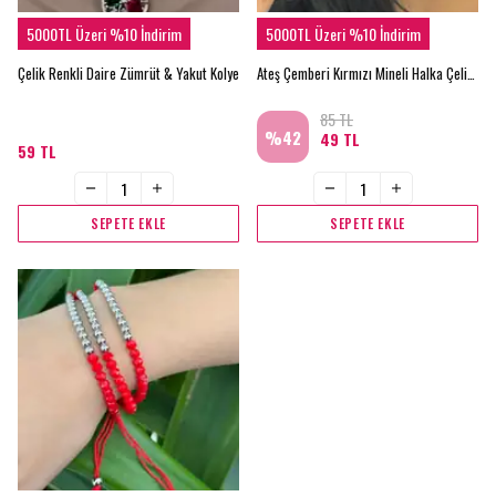
5000TL Üzeri %10 İndirim
5000TL Üzeri %10 İndirim
Çelik Renkli Daire Zümrüt & Yakut Kolye
Ateş Çemberi Kırmızı Mineli Halka Çelik Küpe
85 TL
%
42
49 TL
59 TL
SEPETE EKLE
SEPETE EKLE