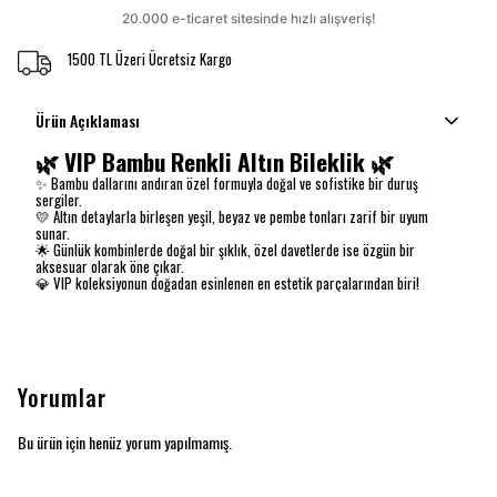
1500 TL Üzeri Ücretsiz Kargo
Ürün Açıklaması
🌿
VIP Bambu Renkli Altın Bileklik
🌿
✨ Bambu dallarını andıran özel formuyla doğal ve sofistike bir duruş
sergiler.
💛 Altın detaylarla birleşen yeşil, beyaz ve pembe tonları zarif bir uyum
sunar.
🌟 Günlük kombinlerde doğal bir şıklık, özel davetlerde ise özgün bir
aksesuar olarak öne çıkar.
💎 VIP koleksiyonun doğadan esinlenen en estetik parçalarından biri!
Yorumlar
Bu ürün için henüz yorum yapılmamış.