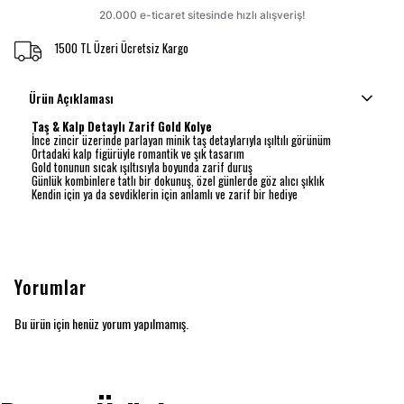
1500 TL Üzeri Ücretsiz Kargo
Ürün Açıklaması
Taş & Kalp Detaylı Zarif Gold Kolye
İnce zincir üzerinde parlayan minik taş detaylarıyla ışıltılı görünüm
Ortadaki kalp figürüyle romantik ve şık tasarım
Gold tonunun sıcak ışıltısıyla boyunda zarif duruş
Günlük kombinlere tatlı bir dokunuş, özel günlerde göz alıcı şıklık
Kendin için ya da sevdiklerin için anlamlı ve zarif bir hediye
Yorumlar
Bu ürün için henüz yorum yapılmamış.