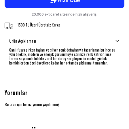
1500 TL Üzeri Ücretsiz Kargo
Ürün Açıklaması
Canlı fuşya zirkon taşları ve silver renk detaylarıyla tasarlanan bu ince su
yolu bileklik, modern ve enerjik görünümüyle stilinize renk katıyor. İnce
formu sayesinde bilekte zarif bir duruş sergileyen bu model, günlük
kombinlerden özel davetlere kadar her ortamda şıklığınızı tamamlar.
Yorumlar
Bu ürün için henüz yorum yapılmamış.