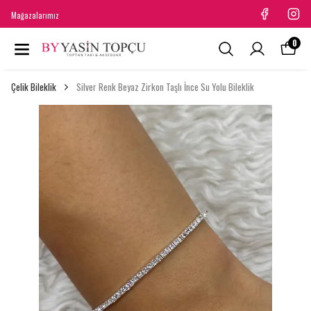
Mağazalarımız
0
Çelik Bileklik
Silver Renk Beyaz Zirkon Taşlı İnce Su Yolu Bileklik