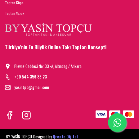
Toptan Küpe
Toptan Yüzük
Türkiye'nin En Büyük Online Takı Toptan Konsepti
Plevne Caddesi No: 33 -A, Altındağ / Ankara
+90 544 356 86 23
yasintpc@gmail.com
BY YASİN TOPÇU-
Designed by
Qreate Dijital