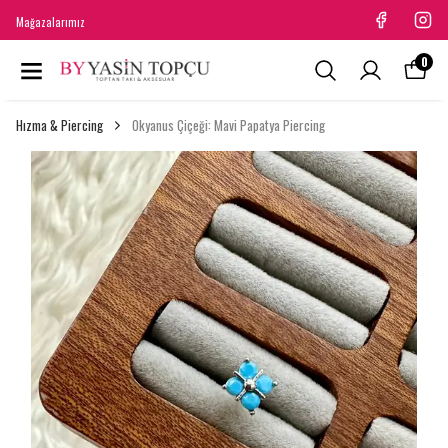
Mağazalarımız
0
Hızma & Piercing
Okyanus Çiçeği: Mavi Papatya Piercing