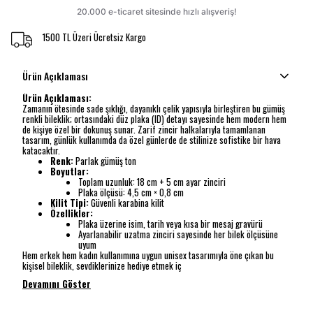
1500 TL Üzeri Ücretsiz Kargo
Ürün Açıklaması
Ürün Açıklaması:
Zamanın ötesinde sade şıklığı, dayanıklı çelik yapısıyla birleştiren bu gümüş
renkli bileklik; ortasındaki düz plaka (ID) detayı sayesinde hem modern hem
de kişiye özel bir dokunuş sunar. Zarif zincir halkalarıyla tamamlanan
tasarım, günlük kullanımda da özel günlerde de stilinize sofistike bir hava
katacaktır.
Renk:
Parlak gümüş ton
Boyutlar:
Toplam uzunluk: 18 cm + 5 cm ayar zinciri
Plaka ölçüsü: 4,5 cm × 0,8 cm
Kilit Tipi:
Güvenli karabina kilit
Özellikler:
Plaka üzerine isim, tarih veya kısa bir mesaj gravürü
Ayarlanabilir uzatma zinciri sayesinde her bilek ölçüsüne
uyum
Hem erkek hem kadın kullanımına uygun unisex tasarımıyla öne çıkan bu
kişisel bileklik, sevdiklerinize hediye etmek iç
Devamını Göster