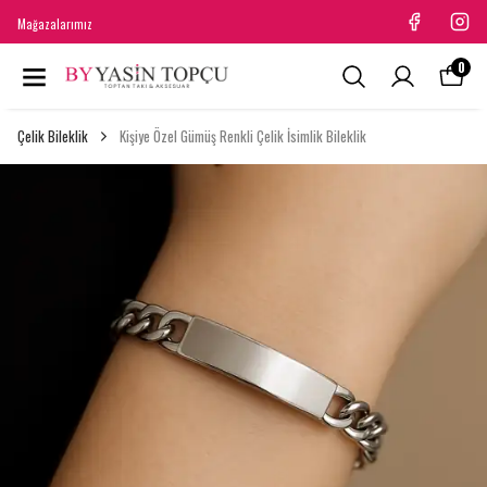
Mağazalarımız
0
Çelik Bileklik
Kişiye Özel Gümüş Renkli Çelik İsimlik Bileklik