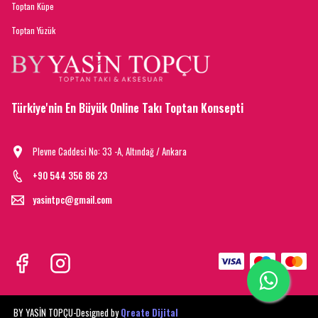
Toptan Küpe
Toptan Yüzük
Türkiye'nin En Büyük Online Takı Toptan Konsepti
Plevne Caddesi No: 33 -A, Altındağ / Ankara
+90 544 356 86 23
yasintpc@gmail.com
BY YASİN TOPÇU-
Designed by
Qreate Dijital