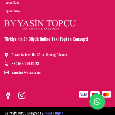
Toptan Küpe
Toptan Yüzük
Türkiye'nin En Büyük Online Takı Toptan Konsepti
Plevne Caddesi No: 33 -A, Altındağ / Ankara
+90 544 356 86 23
yasintpc@gmail.com
BY YASİN TOPÇU-
Designed by
Qreate Dijital