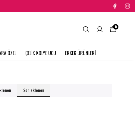
0
ARA ÖZEL
ÇELİK KOLYE UCU
ERKEK ÜRÜNLERİ
eklenen
Son eklenen