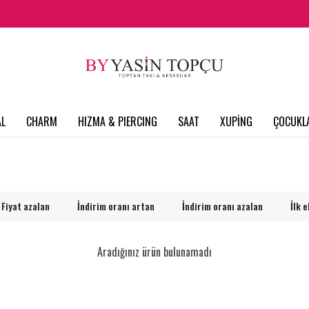
L
CHARM
HIZMA & PIERCING
SAAT
XUPİNG
ÇOCUKL
Fiyat azalan
İndirim oranı artan
İndirim oranı azalan
İlk 
Aradığınız ürün bulunamadı