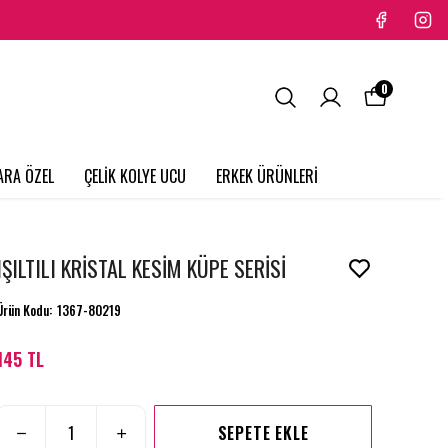
0
ARA ÖZEL
ÇELİK KOLYE UCU
ERKEK ÜRÜNLERİ
IŞILTILI KRİSTAL KESİM KÜPE SERİSİ
Ürün Kodu
:
1367-80219
145 TL
SEPETE EKLE