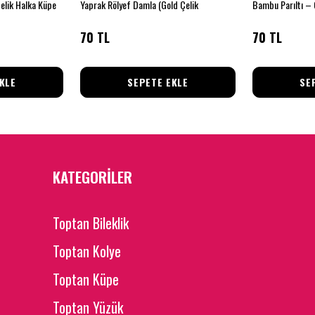
Çelik Halka Küpe
Yaprak Rölyef Damla (Gold Çelik
70 TL
70 TL
KLE
SEPETE EKLE
SE
KATEGORİLER
Toptan Bileklik
Toptan Kolye
Toptan Küpe
Toptan Yüzük