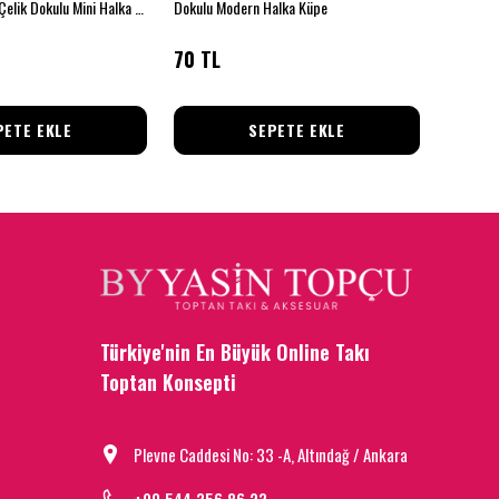
Bambu Parıltı – Çelik Dokulu Mini Halka (Gümüş)
Dokulu Modern Halka Küpe
Gold Çer
70 TL
190 T
PETE EKLE
SEPETE EKLE
Türkiye'nin En Büyük Online Takı
Toptan Konsepti
Plevne Caddesi No: 33 -A, Altındağ / Ankara