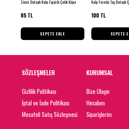
Zincir Detaylı Kalp Figürlü Çelik Küpe
Kalp Formlu Taş Detaylı 
85 TL
100 TL
SEPETE EKLE
SEPETE E
SÖZLEŞMELER
KURUMSAL
Gizlilik Politikası
Bize Ulaşın
İptal ve İade Politikası
Hesabım
Mesafeli Satış Sözleşmesi
Siparişlerim