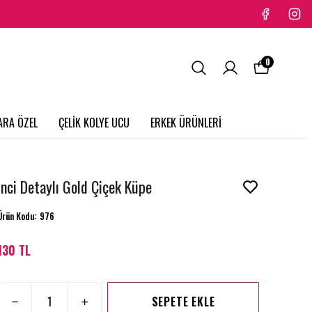
0
ARA ÖZEL
ÇELİK KOLYE UCU
ERKEK ÜRÜNLERİ
İnci Detaylı Gold Çiçek Küpe
Ürün Kodu
:
976
130 TL
SEPETE EKLE