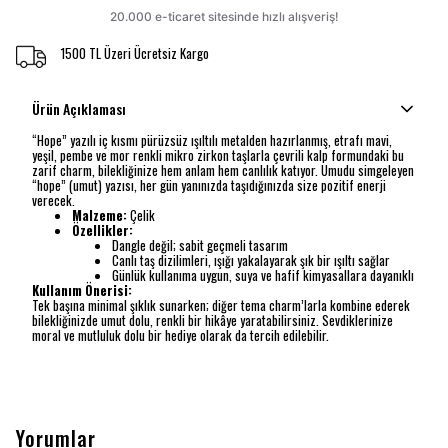
1500 TL Üzeri Ücretsiz Kargo
Ürün Açıklaması
“Hope” yazılı iç kısmı pürüzsüz ışıltılı metalden hazırlanmış, etrafı mavi,
yeşil, pembe ve mor renkli mikro zirkon taşlarla çevrili kalp formundaki bu
zarif charm, bilekliğinize hem anlam hem canlılık katıyor. Umudu simgeleyen
“hope” (umut) yazısı, her gün yanınızda taşıdığınızda size pozitif enerji
verecek.
Malzeme:
Çelik
Özellikler:
Dangle değil; sabit geçmeli tasarım
Canlı taş dizilimleri, ışığı yakalayarak şık bir ışıltı sağlar
Günlük kullanıma uygun, suya ve hafif kimyasallara dayanıklı
Kullanım Önerisi:
Tek başına minimal şıklık sunarken; diğer tema charm’larla kombine ederek
bilekliğinizde umut dolu, renkli bir hikâye yaratabilirsiniz. Sevdiklerinize
moral ve mutluluk dolu bir hediye olarak da tercih edilebilir.
Yorumlar