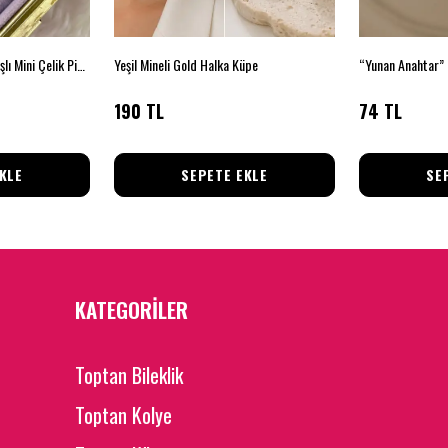
Şimşek Işıltı — Zirkon Taşlı Mini Çelik Piercing (Gümüş)
Yeşil Mineli Gold Halka Küpe
“Yunan Anahtar” 
190 TL
74 TL
KLE
SEPETE EKLE
SE
KATEGORİLER
Toptan Bileklik
Toptan Kolye