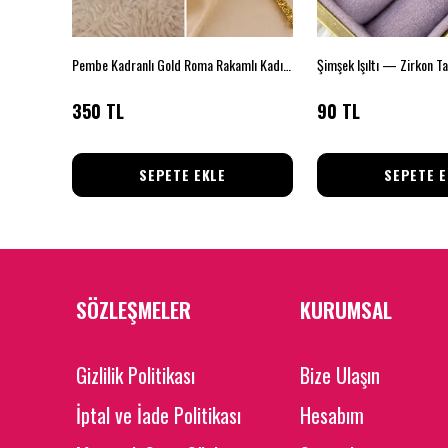
Çelik Zincirli Pembe Dikdörtgen Taşlı Kolye
Pembe Kadranlı Gold Roma Rakamlı Kadın Kol Saati
350 TL
90 TL
SEPETE EKLE
SEPETE E
SÖZLEŞMELER
KURUMSAL
Gizlilik Politikası
Bize Ulaşın
İptal ve İade Politikası
Hesabım