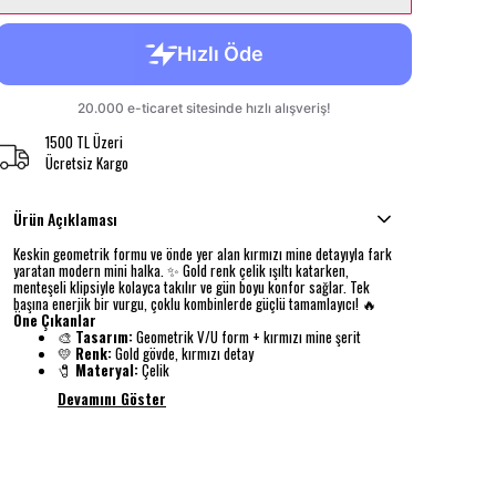
1500 TL Üzeri
Ücretsiz Kargo
Ürün Açıklaması
Keskin geometrik formu ve önde yer alan kırmızı mine detayıyla fark
yaratan modern mini halka. ✨ Gold renk çelik ışıltı katarken,
menteşeli klipsiyle kolayca takılır ve gün boyu konfor sağlar. Tek
başına enerjik bir vurgu, çoklu kombinlerde güçlü tamamlayıcı! 🔥
Öne Çıkanlar
🎨
Tasarım:
Geometrik V/U form + kırmızı mine şerit
💛
Renk:
Gold gövde, kırmızı detay
🧷
Materyal:
Çelik
Devamını Göster