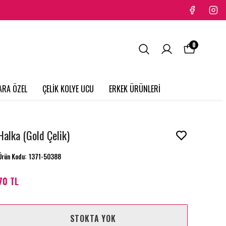
0
ARA ÖZEL
ÇELİK KOLYE UCU
ERKEK ÜRÜNLERİ
Halka (Gold Çelik)
Ürün Kodu
:
1371-50388
70 TL
STOKTA YOK