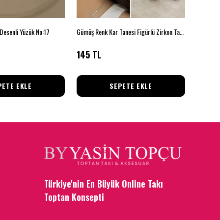
Desenli Yüzük No:17
Gümüş Renk Kar Tanesi Figürlü Zirkon Taşlı 6'lı Küpe Seti
3’lü Taşl
145 TL
145 T
PETE EKLE
SEPETE EKLE
Türkiye'nin En Büyük Online Takı
Toptan Konsepti