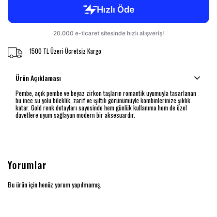
1500 TL Üzeri Ücretsiz Kargo
Ürün Açıklaması
Pembe, açık pembe ve beyaz zirkon taşların romantik uyumuyla tasarlanan
bu ince su yolu bileklik, zarif ve ışıltılı görünümüyle kombinlerinize şıklık
katar. Gold renk detayları sayesinde hem günlük kullanıma hem de özel
davetlere uyum sağlayan modern bir aksesuardır.
Yorumlar
Bu ürün için henüz yorum yapılmamış.