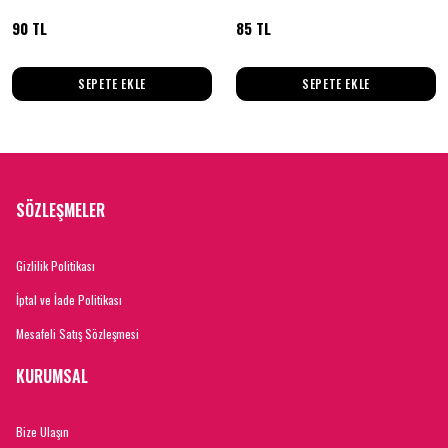
90 TL
85 TL
SEPETE EKLE
SEPETE EKLE
SÖZLEŞMELER
Gizlilik Politikası
İptal ve İade Politikası
Mesafeli Satış Sözleşmesi
KURUMSAL
Bize Ulaşın