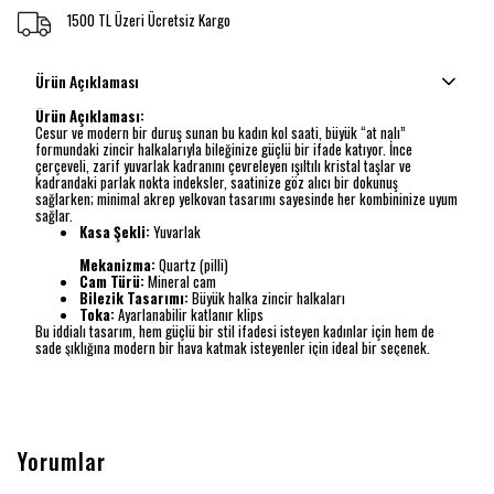
1500 TL Üzeri Ücretsiz Kargo
Ürün Açıklaması
Ürün Açıklaması:
Cesur ve modern bir duruş sunan bu kadın kol saati, büyük “at nalı”
formundaki zincir halkalarıyla bileğinize güçlü bir ifade katıyor. İnce
çerçeveli, zarif yuvarlak kadranını çevreleyen ışıltılı kristal taşlar ve
kadrandaki parlak nokta indeksler, saatinize göz alıcı bir dokunuş
sağlarken; minimal akrep yelkovan tasarımı sayesinde her kombininize uyum
sağlar.
Kasa Şekli:
Yuvarlak
Mekanizma:
Quartz (pilli)
Cam Türü:
Mineral cam
Bilezik Tasarımı:
Büyük halka zincir halkaları
Toka:
Ayarlanabilir katlanır klips
Bu iddialı tasarım, hem güçlü bir stil ifadesi isteyen kadınlar için hem de
sade şıklığına modern bir hava katmak isteyenler için ideal bir seçenek.
Yorumlar