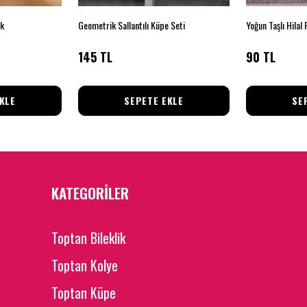
ak
Geometrik Sallantılı Küpe Seti
Yoğun Taşlı Hilal 
145 TL
90 TL
KLE
SEPETE EKLE
SE
KATEGORİLER
Toptan Bileklik
Toptan Kolye
Toptan Küpe