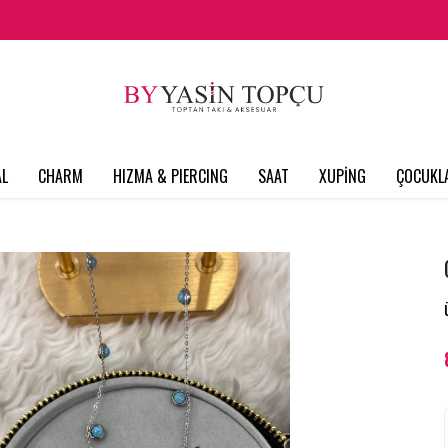
L
CHARM
HIZMA & PIERCING
SAAT
XUPİNG
ÇOCUKL