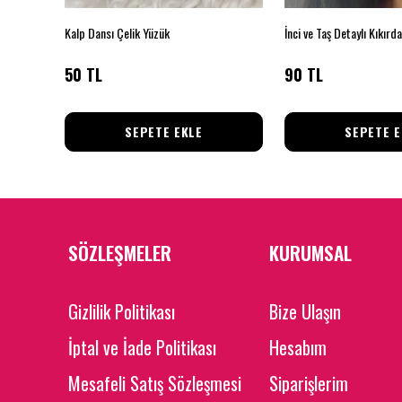
Kalp Dansı Çelik Yüzük
İnci ve Taş Detaylı Kıkırd
50 TL
90 TL
SEPETE EKLE
SEPETE E
SÖZLEŞMELER
KURUMSAL
Gizlilik Politikası
Bize Ulaşın
İptal ve İade Politikası
Hesabım
Mesafeli Satış Sözleşmesi
Siparişlerim