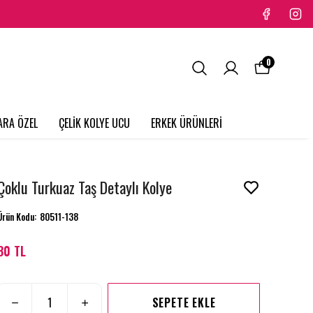
0
ARA ÖZEL
ÇELİK KOLYE UCU
ERKEK ÜRÜNLERİ
Çoklu Turkuaz Taş Detaylı Kolye
Ürün Kodu
:
80511-138
80 TL
SEPETE EKLE