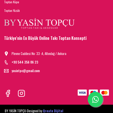
Toptan Küpe
Toptan Yüzük
Türkiye'nin En Büyük Online Takı Toptan Konsepti
Plevne Caddesi No: 33 -A, Altındağ / Ankara
+90 544 356 86 23
yasintpc@gmail.com
BY YASİN TOPÇU-
Designed by
Qreate Dijital