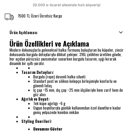
1500 TL Üzeri Ücretsiz Kargo
Ürün Açıklaması
Ürün Özellikleri ve Açıklama
Modern dokunuşlarla geleneksel halka formunu buluşturan bu küpeler, zincir
dokusunda burgulu detaylarıyla dikkat çekiyor. 316L çelikten üretilen gövde,
her açıdan pürüzsüz yansımalar sunarken burgulu tasarım, ışığı kırarak
dinamik bir ışıltı yaratır.
Tasarım Detayları:
Burgulu (rope) desenli halka silueti
Standart post ve silikon kelepçe birleşimiyle konforlu ve
güvenli tutuş
İç çap ~15 mm, dış çap ~25 mm ölçüleriyle hem zarif hem de
göz alıcı
Ağırlık ve Boyut:
Tek küpe ağırlığı ~6 g
Uygun boyutlarıyla günlük kullanımdan özel davetlere kadar
geniş yelpazede kombin imkânı
Styling Önerileri:
Devamını Göster