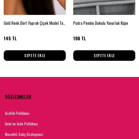
Gold Renk Dört Yaprak Çiçek Model Taşlı Kadın Küpe
Pudra Pembe Dokulu Yuvarlak Küpe
145 TL
190 TL
SEPETE EKLE
SEPETE EKLE
SÖZLEŞMELER
Gizlilik Politikası
İptal ve İade Politikası
Mesafeli Satış Sözleşmesi