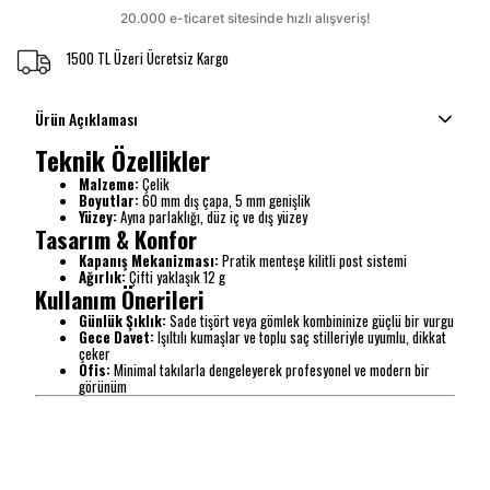
1500 TL Üzeri Ücretsiz Kargo
Ürün Açıklaması
Teknik Özellikler
Malzeme:
Çelik
Boyutlar:
60 mm dış çapa, 5 mm genişlik
Yüzey:
Ayna parlaklığı, düz iç ve dış yüzey
Tasarım & Konfor
Kapanış Mekanizması:
Pratik menteşe kilitli post sistemi
Ağırlık:
Çifti yaklaşık 12 g
Kullanım Önerileri
Günlük Şıklık:
Sade tişört veya gömlek kombininize güçlü bir vurgu
Gece Davet:
Işıltılı kumaşlar ve toplu saç stilleriyle uyumlu, dikkat
çeker
Ofis:
Minimal takılarla dengeleyerek profesyonel ve modern bir
görünüm