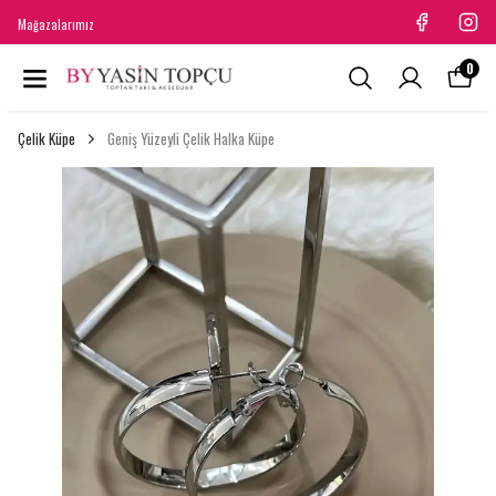
Mağazalarımız
0
Çelik Küpe
Geniş Yüzeyli Çelik Halka Küpe