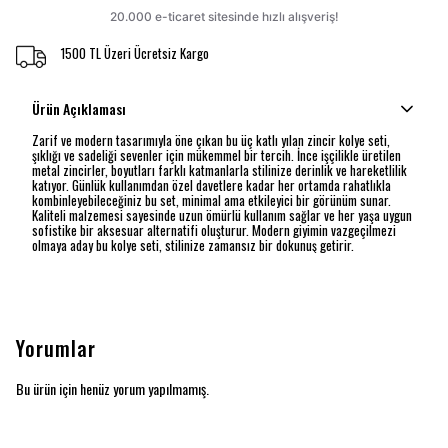
1500 TL Üzeri Ücretsiz Kargo
Ürün Açıklaması
Zarif ve modern tasarımıyla öne çıkan bu üç katlı yılan zincir kolye seti,
şıklığı ve sadeliği sevenler için mükemmel bir tercih. İnce işçilikle üretilen
metal zincirler, boyutları farklı katmanlarla stilinize derinlik ve hareketlilik
katıyor. Günlük kullanımdan özel davetlere kadar her ortamda rahatlıkla
kombinleyebileceğiniz bu set, minimal ama etkileyici bir görünüm sunar.
Kaliteli malzemesi sayesinde uzun ömürlü kullanım sağlar ve her yaşa uygun
sofistike bir aksesuar alternatifi oluşturur. Modern giyimin vazgeçilmezi
olmaya aday bu kolye seti, stilinize zamansız bir dokunuş getirir.
Yorumlar
Bu ürün için henüz yorum yapılmamış.