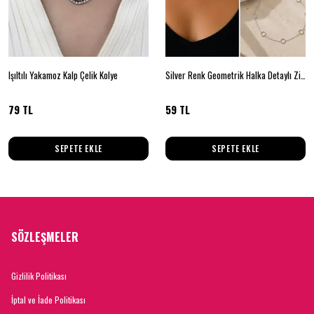
Işıltılı Yakamoz Kalp Çelik Kolye
Silver Renk Geometrik Halka Detaylı Zincir Kolye – Minimal Kadın Kolyesi
79 TL
59 TL
SEPETE EKLE
SEPETE EKLE
SÖZLEŞMELER
Gizlilik Politikası
İptal ve İade Politikası