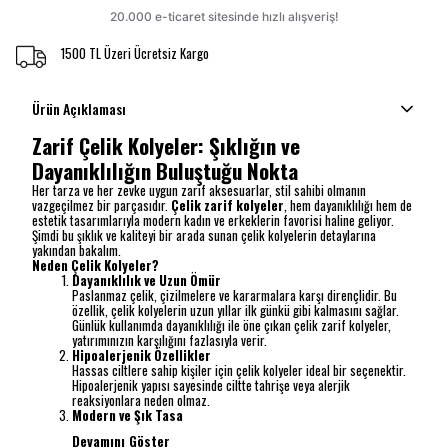
1500 TL Üzeri Ücretsiz Kargo
Ürün Açıklaması
Zarif Çelik Kolyeler: Şıklığın ve
Dayanıklılığın Buluştuğu Nokta
Her tarza ve her zevke uygun zarif aksesuarlar, stil sahibi olmanın
vazgeçilmez bir parçasıdır.
Çelik zarif kolyeler
, hem dayanıklılığı hem de
estetik tasarımlarıyla modern kadın ve erkeklerin favorisi haline geliyor.
Şimdi bu şıklık ve kaliteyi bir arada sunan çelik kolyelerin detaylarına
yakından bakalım.
Neden Çelik Kolyeler?
Dayanıklılık ve Uzun Ömür
Paslanmaz çelik, çizilmelere ve kararmalara karşı dirençlidir. Bu
özellik, çelik kolyelerin uzun yıllar ilk günkü gibi kalmasını sağlar.
Günlük kullanımda dayanıklılığı ile öne çıkan çelik zarif kolyeler,
yatırımınızın karşılığını fazlasıyla verir.
Hipoalerjenik Özellikler
Hassas ciltlere sahip kişiler için çelik kolyeler ideal bir seçenektir.
Hipoalerjenik yapısı sayesinde ciltte tahrişe veya alerjik
reaksiyonlara neden olmaz.
Modern ve Şık Tasa
Devamını Göster