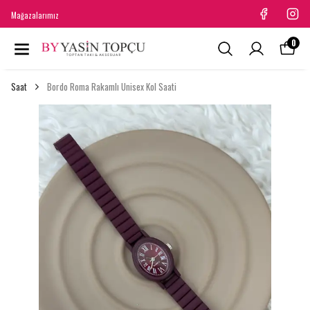
Mağazalarımız
0
Saat
Bordo Roma Rakamlı Unisex Kol Saati