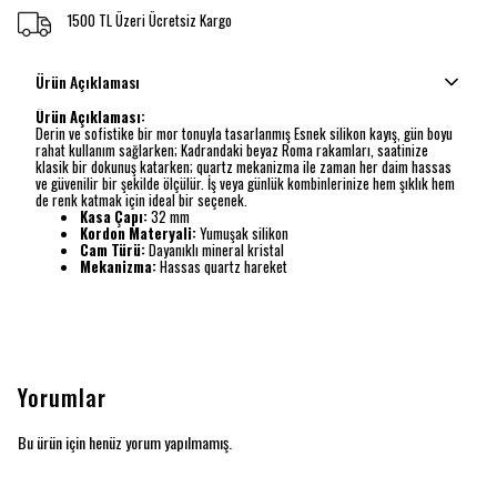
1500 TL Üzeri Ücretsiz Kargo
Ürün Açıklaması
Ürün Açıklaması:
Derin ve sofistike bir mor tonuyla tasarlanmış Esnek silikon kayış, gün boyu
rahat kullanım sağlarken; Kadrandaki beyaz Roma rakamları, saatinize
klasik bir dokunuş katarken; quartz mekanizma ile zaman her daim hassas
ve güvenilir bir şekilde ölçülür. İş veya günlük kombinlerinize hem şıklık hem
de renk katmak için ideal bir seçenek.
Kasa Çapı:
32 mm
Kordon Materyali:
Yumuşak silikon
Cam Türü:
Dayanıklı mineral kristal
Mekanizma:
Hassas quartz hareket
Yorumlar
Bu ürün için henüz yorum yapılmamış.