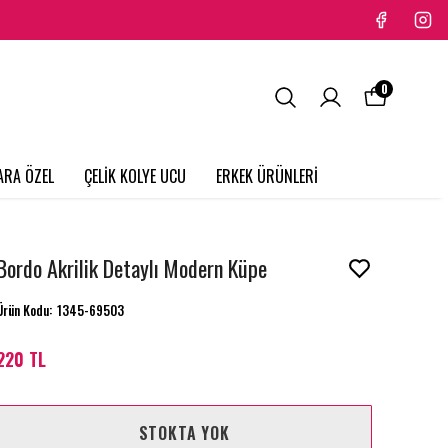
0
ARA ÖZEL
ÇELİK KOLYE UCU
ERKEK ÜRÜNLERİ
Bordo Akrilik Detaylı Modern Küpe
Ürün Kodu
:
1345-69503
220 TL
STOKTA YOK