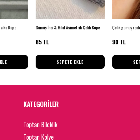
Halka Küpe
Gümüş İnci & Hilal Asimetrik Çelik Küpe
85 TL
90 TL
KLE
SEPETE EKLE
SE
KATEGORİLER
Toptan Bileklik
Toptan Kolye