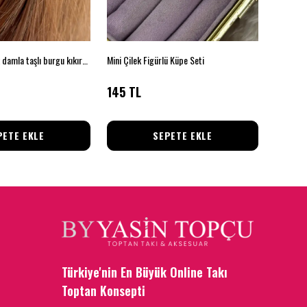
Çelik gümüş renk damla taşlı burgu kıkırdak küpe
Mini Çilek Figürlü Küpe Seti
Zarif Kir
145 TL
145 T
PETE EKLE
SEPETE EKLE
Türkiye'nin En Büyük Online Takı
Toptan Konsepti