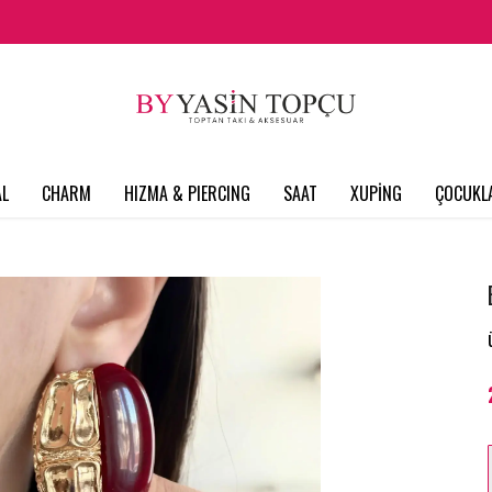
L
CHARM
HIZMA & PIERCING
SAAT
XUPİNG
ÇOCUKL