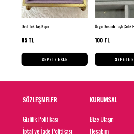
gen Küpe
Oval Tek Taş Küpe
Örgü Desenli Taşlı Çelik 
85 TL
100 TL
SEPETE EKLE
SEPETE E
SÖZLEŞMELER
KURUMSAL
Gizlilik Politikası
Bize Ulaşın
İptal ve İade Politikası
Hesabım