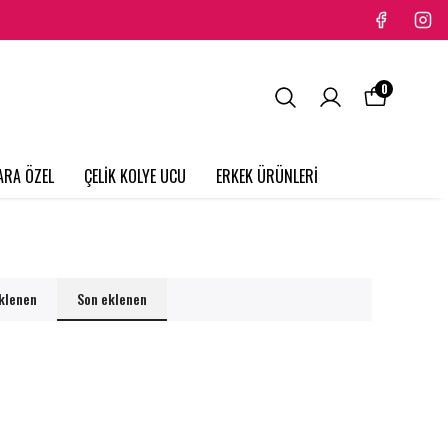
0
ARA ÖZEL
ÇELİK KOLYE UCU
ERKEK ÜRÜNLERİ
eklenen
Son eklenen