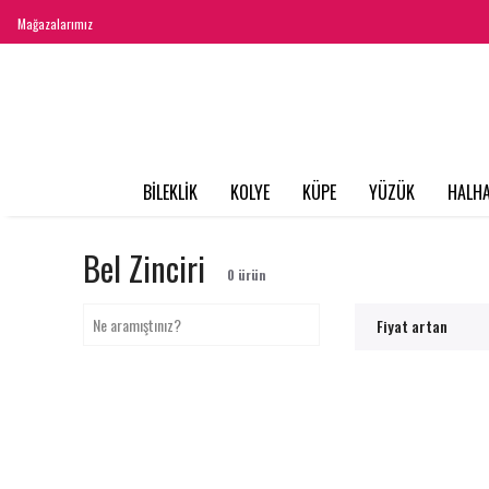
Mağazalarımız
BİLEKLİK
KOLYE
KÜPE
YÜZÜK
HALHA
Bel Zinciri
0
ürün
Fiyat artan