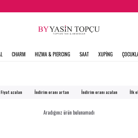
L
CHARM
HIZMA & PIERCING
SAAT
XUPİNG
ÇOCUKL
Fiyat azalan
İndirim oranı artan
İndirim oranı azalan
İlk 
Aradığınız ürün bulunamadı