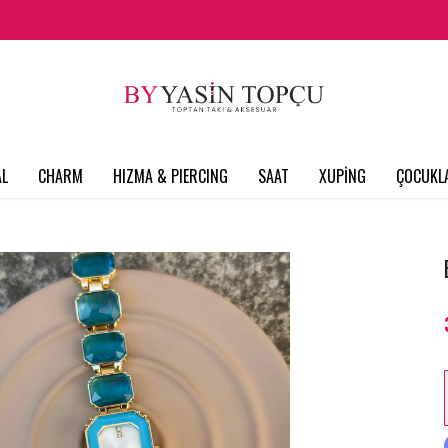
L
CHARM
HIZMA & PIERCING
SAAT
XUPİNG
ÇOCUKL