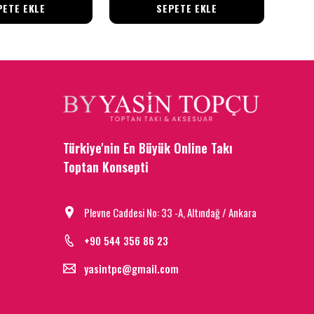
PETE EKLE
SEPETE EKLE
Türkiye'nin En Büyük Online Takı
Toptan Konsepti
Plevne Caddesi No: 33 -A, Altındağ / Ankara
+90 544 356 86 23
yasintpc@gmail.com