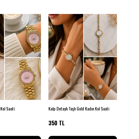
n Kol Saati
Kalp Detaylı Taşlı Gold Kadın Kol Saati
Gold Det
350 TL
350 T