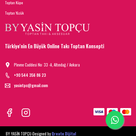
Toptan Küpe
Toptan Yüzük
Türkiye'nin En Büyük Online Takı Toptan Konsepti
Plevne Caddesi No: 33 -A, Altındağ / Ankara
+90 544 356 86 23
yasintpc@gmail.com
BY YASİN TOPÇU-
Designed by
Qreate Dijital