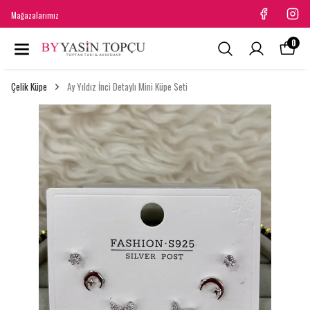
Mağazalarımız
0
Çelik Küpe
Ay Yıldız İnci Detaylı Mini Küpe Seti