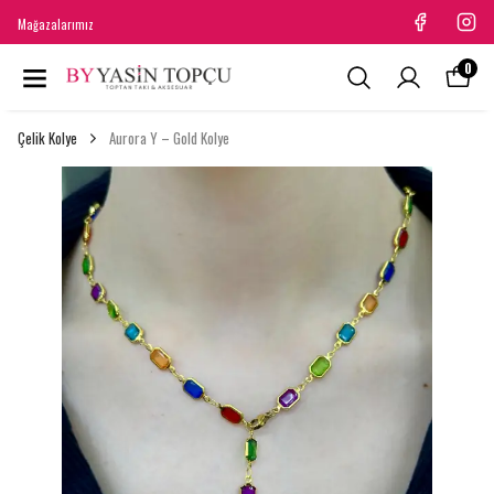
Mağazalarımız
0
Çelik Kolye
Aurora Y – Gold Kolye