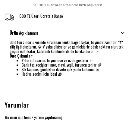
1500 TL Üzeri Ücretsiz Kargo
Ürün Açıklaması
Gold ton zincir üzerinde sıralanan renkli baget taşlar, boyunda zarif bir
“Y”
düşüşü
oluşturur. 💎 V yaka elbiseler ve gömleklerle odak noktası olur; tek
başına ışıltı katar, katmanlı kombinlerde de harika durur. 🔗
Öne Çıkanlar:
Y-form tasarım: boynu ince ve uzun gösterir ✨
Canlı taş geçişleri: mor, mavi, yeşil, turuncu tonlar 🌈
Şık kapanış; günlükten davete çok yönlü kullanım 🎀
Hediye seçimi için ideal 🎁
Yorumlar
Bu ürün için henüz yorum yapılmamış.