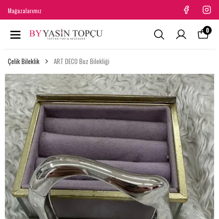
Mağazalarımız
0
Çelik Bileklik
ART DECO Buz Bilekliği