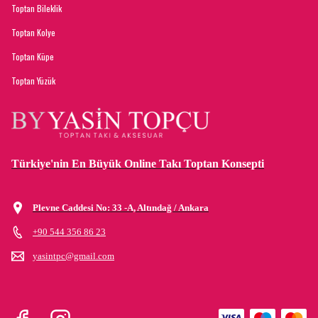
Toptan Bileklik
Toptan Kolye
Toptan Küpe
Toptan Yüzük
Türkiye'nin En Büyük Online Takı Toptan Konsepti
Plevne Caddesi No: 33 -A, Altındağ / Ankara
+90 544 356 86 23
yasintpc@gmail.com