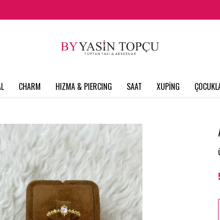
L
CHARM
HIZMA & PIERCING
SAAT
XUPİNG
ÇOCUKL