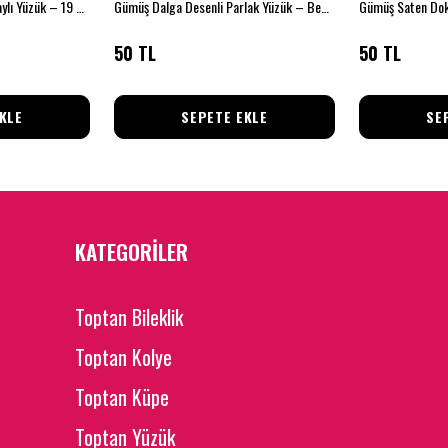
Minimal Parlak Şerit Detaylı Yüzük – 19 Numara
Gümüş Dalga Desenli Parlak Yüzük – Beden 18
50 TL
50 TL
KLE
SEPETE EKLE
SE
KATEGORİLER
Toptan Bileklik
Toptan Kolye
Toptan Küpe
Toptan Yüzük