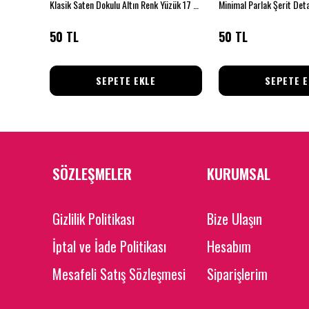
Klasik Saten Dokulu Altın Renk Yüzük 17 beden
50 TL
50 TL
SEPETE EKLE
SEPETE E
SÖZLEŞMELER
KURUMSAL
Gizlilik Politikası
Bize Ulaşın
İptal ve İade Politikası
Hesabım
Mesafeli Satış Sözleşmesi
Siparişlerim