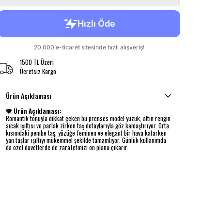
1500 TL Üzeri
Ücretsiz Kargo
Ürün Açıklaması
💗 Ürün Açıklaması:
Romantik tonuyla dikkat çeken bu prenses model yüzük, altın rengin
sıcak ışıltısı ve parlak zirkon taş detaylarıyla göz kamaştırıyor. Orta
kısımdaki pembe taş, yüzüğe feminen ve elegant bir hava katarken
yan taşlar ışıltıyı mükemmel şekilde tamamlıyor. Günlük kullanımda
da özel davetlerde de zarafetinizi ön plana çıkarır.