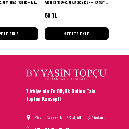
Gümüş Saten Dokulu Minimal Yüzük – Beden 18
Altın Renk Dokulu Klasik Yüzük – 19 Numara
50 TL
50 TL
PETE EKLE
SEPETE EKLE
Türkiye'nin En Büyük Online Takı
Toptan Konsepti
Plevne Caddesi No: 33 -A, Altındağ / Ankara