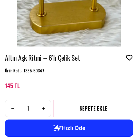
Altın Aşk Ritmi – 6’lı Çelik Set
Ürün Kodu
:
1365-50347
145 TL
SEPETE EKLE