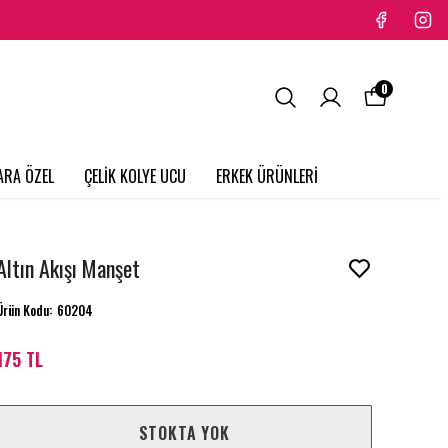
0
ARA ÖZEL
ÇELİK KOLYE UCU
ERKEK ÜRÜNLERİ
Altın Akışı Manşet
Ürün Kodu
:
60204
175 TL
STOKTA YOK