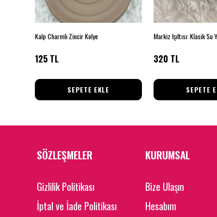
Kalp Charmlı Zincir Kolye
125 TL
320 TL
SEPETE EKLE
SEPETE E
SÖZLEŞMELER
KURUMSAL
Gizlilik Politikası
Bize Ulaşın
İptal ve İade Politikası
Hesabım