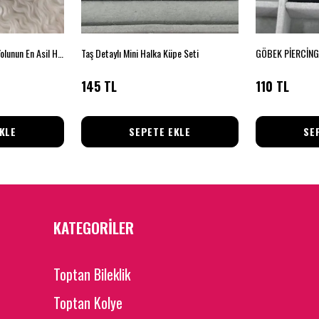
Markiz Işıltısı: Klasik Su Yolunun En Asil Hali!
Taş Detaylı Mini Halka Küpe Seti
145 TL
110 TL
KLE
SEPETE EKLE
SE
KATEGORİLER
Toptan Bileklik
Toptan Kolye