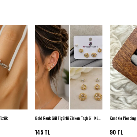
Yüzük
Gold Renk Gül Figürlü Zirkon Taşlı 6'lı Küpe Seti
Kurdele Piercing
145 TL
90 TL