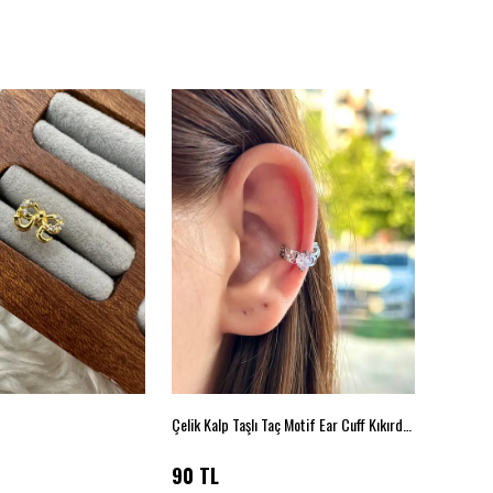
Çelik Kalp Taşlı Taç Motif Ear Cuff Kıkırdak Küpe – Silver
90 TL
85 TL