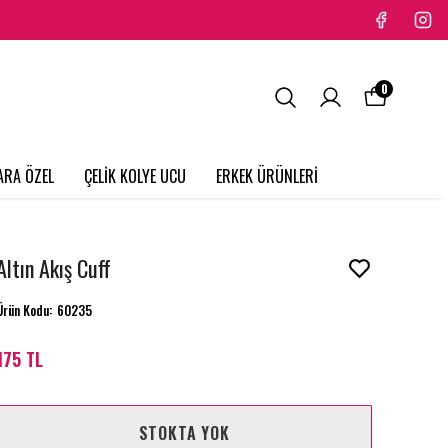
0
ARA ÖZEL
ÇELİK KOLYE UCU
ERKEK ÜRÜNLERİ
Altın Akış Cuff
Ürün Kodu
:
60235
175 TL
STOKTA YOK