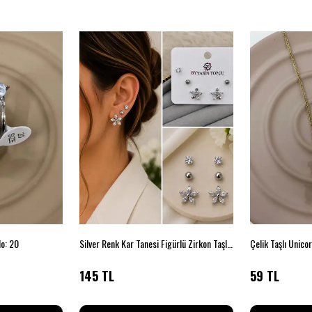
No: 20
Silver Renk Kar Tanesi Figürlü Zirkon Taşlı 6'lı Küpe Seti
Çelik Taşlı Unico
145 TL
59 TL