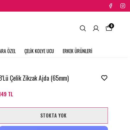
0
ARA ÖZEL
ÇELİK KOLYE UCU
ERKEK ÜRÜNLERİ
3'Lü Çelik Zikzak Ajda (65mm)
149 TL
STOKTA YOK