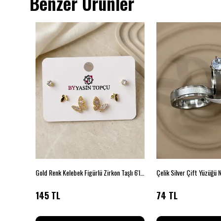
Benzer Ürünler
Gold Renk 6’lı Küpe Seti Taşlı ve Halka Model
Gold Renk Kelebek Figürlü Zirkon Taşlı 6'lı Küpe Seti
Çelik Silver Çift Yüzüğü 
145 TL
74 TL