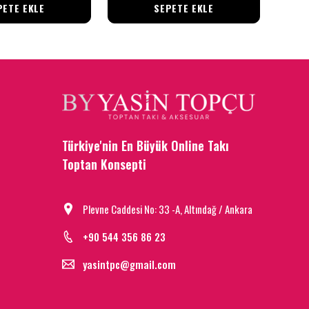
PETE EKLE
SEPETE EKLE
Türkiye'nin En Büyük Online Takı
Toptan Konsepti
Plevne Caddesi No: 33 -A, Altındağ / Ankara
+90 544 356 86 23
yasintpc@gmail.com