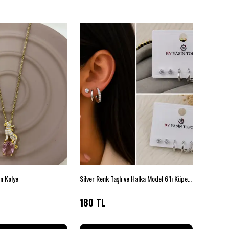
rn Kolye
Silver Renk Taşlı ve Halka Model 6’lı Küpe Seti
Çelik Si
180 TL
59 TL